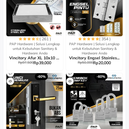
( 261 )
( 354 )
PAP Hardware | Solusi Lengkap
PAP Hardware | Solusi Lengkap
untuk Kebutuhan Sanitary &
untuk Kebutuhan Sanitary &
Hardware Anda
Hardware Anda
Vincitory Afur XL 10x10 H...
Vincitory Engsel Stainles...
Rp97,500
Rp39,000
Rp50,000
Rp20,000
-60%
-60%