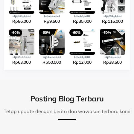
Rp215,000
Rp23,750
Rp87,500
Rp290,000
Rp86,000
Rp9,500
Rp35,000
Rp116,000
-60%
-60%
-60%
-60%
Rp157,500
Rp125,000
Rp30,000
Rp96,250
Rp63,000
Rp50,000
Rp12,000
Rp38,500
Posting Blog Terbaru
Tetap update dengan berita dan wawasan terbaru kami