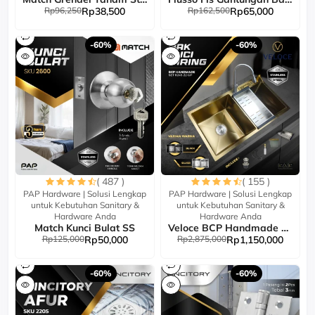
Rp96,250
Rp38,500
Rp162,500
Rp65,000
-60%
-60%
( 487 )
( 155 )
PAP Hardware | Solusi Lengkap
PAP Hardware | Solusi Lengkap
untuk Kebutuhan Sanitary &
untuk Kebutuhan Sanitary &
Hardware Anda
Hardware Anda
Match Kunci Bulat SS
Veloce BCP Handmade SET 8...
Rp125,000
Rp50,000
Rp2,875,000
Rp1,150,000
-60%
-60%