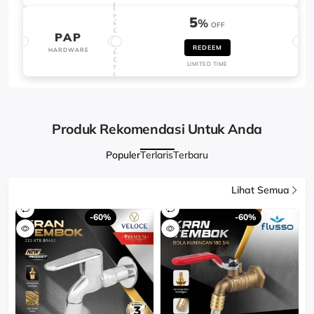
5
%
OFF
PAP
REDEEM
HARDWARE
LIMITED TIME
Produk Rekomendasi Untuk Anda
Populer
Terlaris
Terbaru
Lihat Semua
-60%
-60%