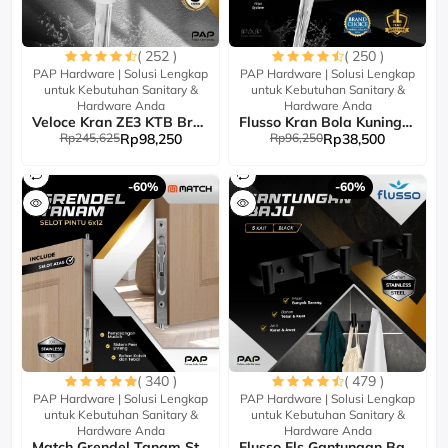
( 252 )
( 250 )
PAP Hardware | Solusi Lengkap
PAP Hardware | Solusi Lengkap
untuk Kebutuhan Sanitary &
untuk Kebutuhan Sanitary &
Hardware Anda
Hardware Anda
Veloce Kran ZE3 KTB Brass
Flusso Kran Bola Kuningan...
Rp245,625
Rp98,250
Rp96,250
Rp38,500
-60%
-60%
( 340 )
( 479 )
PAP Hardware | Solusi Lengkap
PAP Hardware | Solusi Lengkap
untuk Kebutuhan Sanitary &
untuk Kebutuhan Sanitary &
Hardware Anda
Hardware Anda
Match Grendel Tanam Stain...
Flusso Fls Gantungan Baju...