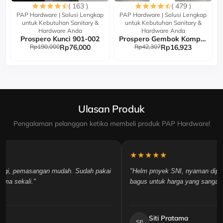
( 163 )
( 479 )
PAP Hardware | Solusi Lengkap
PAP Hardware | Solusi Lengkap
untuk Kebutuhan Sanitary &
untuk Kebutuhan Sanitary &
Hardware Anda
Hardware Anda
Prospero Kunci 901-002
Prospero Gembok Komp Key
Rp190,000
Rp76,000
Rp42,307
Rp16,923
Ulasan Produk
Pengalaman pelanggan ketika membeli produk PAP Hardware!
★★★★★
inggi, pemasangan mudah. Sudah pakai
"Helm proyek SNI, nyaman dipaka
ama sekali."
bagus untuk harga yang sangat 
Siti Pratama
SP