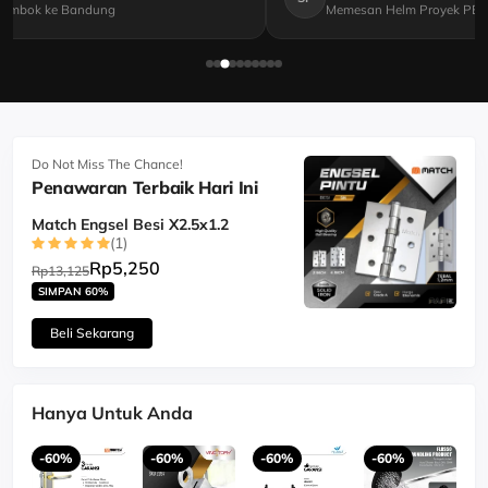
Tembok ke Bandung
Memesan Helm Proyek PE 
Do Not Miss The Chance!
Penawaran Terbaik Hari Ini
Match Engsel Besi X2.5x1.2
(1)
Rp5,250
Rp13,125
SIMPAN 60%
Beli Sekarang
Hanya
Untuk Anda
-60%
-60%
-60%
-60%