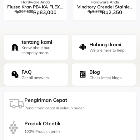
Hardware Anda
Hardware Anda
Flusso Kran PE4 KA FLEX L...
Vincitory Grendel Stainle...
Rp207,500
Rp83,000
Rp5,875
Rp2,350
tentang kami
Hubungi kami
Know about our
We are here to help
company more.
FAQ
Blog
Get all answers
Check latest blogs
Pengiriman Cepat
Pengiriman cepat di seluruh negeri
Produk Otentik
100% Produk otentik