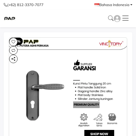
(+62) 812-3370-7077
Bahasa Indonesia
-60%
-6