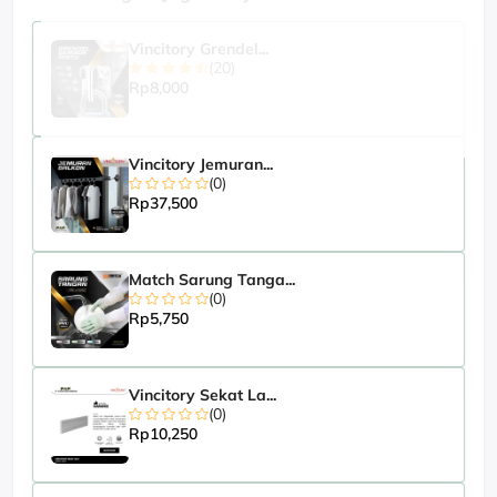
Vincitory Grendel...
(20)
Rp8,000
Vincitory Jemuran...
(0)
Rp37,500
Match Sarung Tanga...
(0)
Rp5,750
Vincitory Sekat La...
(0)
Rp10,250