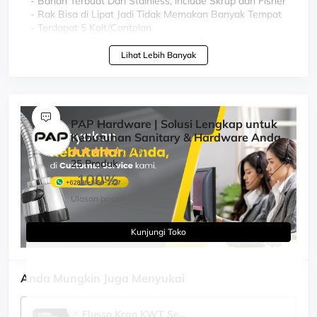
- Bahan Terbuat Dari Stainless, include Skrup dan Fisher
- Rak Bisa di Lipat Jadi Tidak Memakan Banyak Tempat
- Terdapat 5 Kait/Cantolan
- Anti Karat, Tahan Lama, Awet dan Tidak Mudah Rusak
- Harga Terjangkau, Dijamin Puas
Lihat Lebih Banyak
PAP Hardware | Solusi Lengkap untuk
Kebutuhan Sanitary & Hardware Anda
(976)
25 Produk
100%
Ulasan positif
Kunjungi Toko
Anda Mungkin Juga Menyukai
Flusso Kran KWT Se...