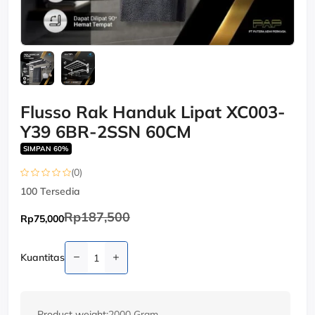
Flusso Rak Handuk Lipat XC003-
Y39 6BR-2SSN 60CM
SIMPAN 60%
(0)
100
Tersedia
Rp187,500
Rp75,000
Kuantitas
Product weight:
2000 Gram