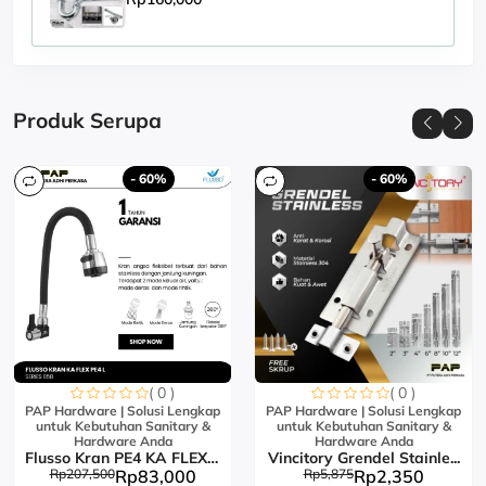
Produk Serupa
- 60%
- 60%
( 0 )
( 0 )
PAP Hardware | Solusi Lengkap
PAP Hardware | Solusi Lengkap
untuk Kebutuhan Sanitary &
untuk Kebutuhan Sanitary &
Hardware Anda
Hardware Anda
Flusso Kran PE4 KA FLEX L...
Vincitory Grendel Stainle...
Rp207,500
Rp83,000
Rp5,875
Rp2,350