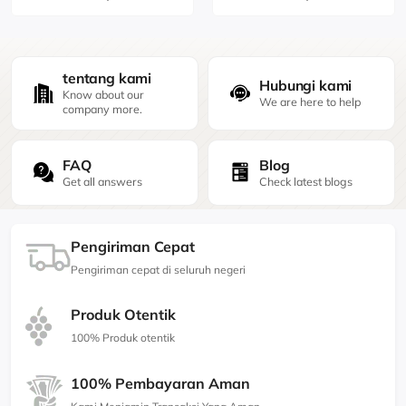
tentang kami
Hubungi kami
Know about our
We are here to help
company more.
FAQ
Blog
Get all answers
Check latest blogs
Pengiriman Cepat
Pengiriman cepat di seluruh negeri
Produk Otentik
100% Produk otentik
100% Pembayaran Aman