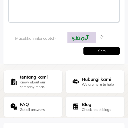
Kirim
tentang kami
Hubungi kami
Know about our
We are here to help
company more.
FAQ
Blog
Get all answers
Check latest blogs