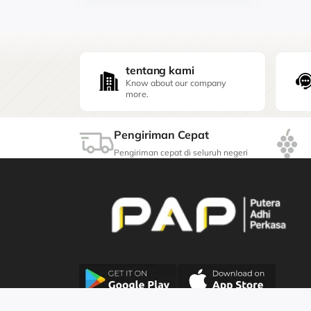
tentang kami
Know about our company
more.
Pengiriman Cepat
Pengiriman cepat di seluruh negeri