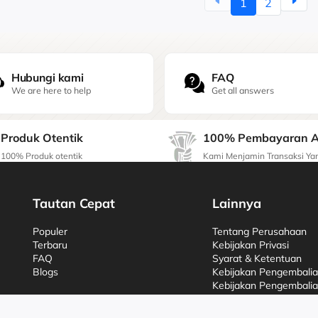
1
2
Hubungi kami
FAQ
We are here to help
Get all answers
Produk Otentik
100% Pembayaran 
100% Produk otentik
Kami Menjamin Transaksi Y
Tautan Cepat
Lainnya
Populer
Tentang Perusahaan
Terbaru
Kebijakan Privasi
FAQ
Syarat & Ketentuan
Blogs
Kebijakan Pengembali
Kebijakan Pengembali
Kebijakan Pembatalan
Tiket Dukungan