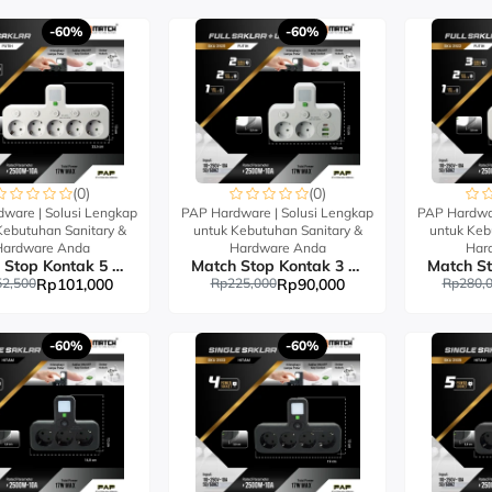
-60%
-60%
(0)
(0)
ware | Solusi Lengkap
PAP Hardware | Solusi Lengkap
PAP Hardwar
Kebutuhan Sanitary &
untuk Kebutuhan Sanitary &
untuk Keb
Hardware Anda
Hardware Anda
Har
Match Stop Kontak 5 Lubang-Power Strip
Match Stop Kontak 3 Lubang USB-Power Strip
2,500
Rp101,000
Rp225,000
Rp90,000
Rp280,
-60%
-60%