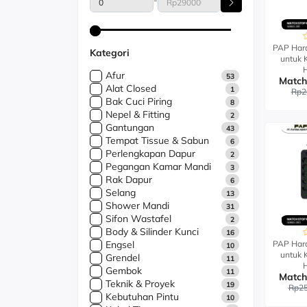
-
PAP Hard
Kategori
untuk 
Afur
53
Alat Closed
1
Rp2
Bak Cuci Piring
8
Nepel & Fitting
2
Gantungan
43
Tempat Tissue & Sabun
6
Perlengkapan Dapur
2
Pegangan Kamar Mandi
3
Rak Dapur
6
Selang
13
Shower Mandi
31
Sifon Wastafel
2
Body & Silinder Kunci
16
Engsel
PAP Hard
10
untuk 
Grendel
11
Gembok
11
Teknik & Proyek
19
Rp25
Kebutuhan Pintu
10