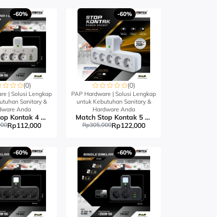
-60%
-60%
(0)
(0)
e | Solusi Lengkap
PAP Hardware | Solusi Lengkap
utuhan Sanitary &
untuk Kebutuhan Sanitary &
dware Anda
Hardware Anda
Match Stop Kontak 4 Lubang USB-Power Strip
Match Stop Kontak 5 Lubang USB-Power Strip
000
Rp112,000
Rp305,000
Rp122,000
-60%
-60%