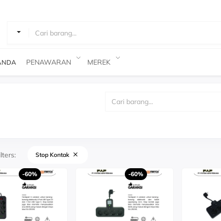
Cari Barang
PENAWARAN
MEREK
ANDA
lters:
Stop Kontak
-60%
-60%