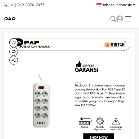
(+62) 812-3370-7077
Bahasa Indonesia
-60%
-6