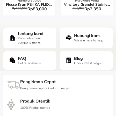
Hardware Anda
Hardware Anda
Flusso Kran PE4 KA FLEX L...
Vincitory Grendel Stainle...
Rp207,500
Rp83,000
Rp5,875
Rp2,350
tentang kami
Hubungi kami
Know about our
We are here to help
company more.
FAQ
Blog
Get all answers
Check latest blogs
Pengiriman Cepat
Pengiriman cepat di seluruh negeri
Produk Otentik
100% Produk otentik