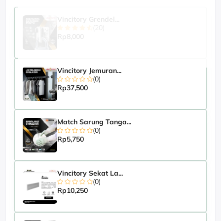
Vincitory Grendel...
(20)
Rp8,000
Vincitory Jemuran...
(0)
Rp37,500
Match Sarung Tanga...
(0)
Rp5,750
Vincitory Sekat La...
(0)
Rp10,250