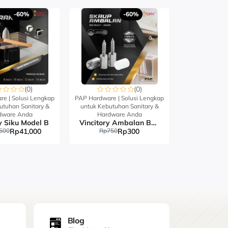
-60%
-60%
(0)
(0)
e | Solusi Lengkap
PAP Hardware | Solusi Lengkap
utuhan Sanitary &
untuk Kebutuhan Sanitary &
dware Anda
Hardware Anda
y Siku Model B
Vincitory Ambalan Besi Bulat Lemari
500
Rp41,000
Rp750
Rp300
Blog