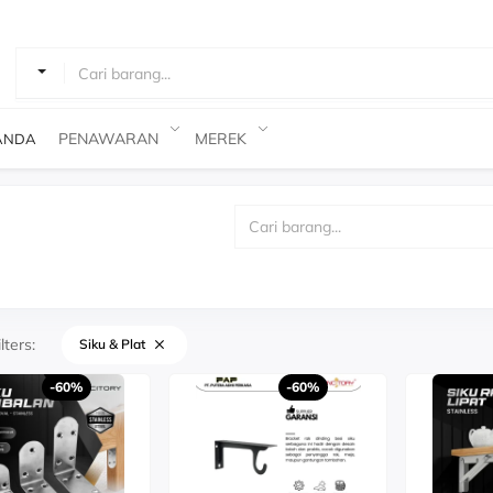
Cari Barang
PENAWARAN
MEREK
ANDA
lters:
Siku & Plat
-60%
-60%