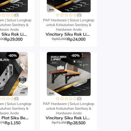
(0)
(0)
e | Solusi Lengkap
PAP Hardware | Solusi Lengkap
utuhan Sanitary &
untuk Kebutuhan Sanitary &
dware Anda
Hardware Anda
Vincitory Siku Rak Lipat Stainless
Vincitory Siku Rak Lipat White
500
Rp29,000
Rp60,000
Rp24,000
-60%
-60%
(0)
(0)
e | Solusi Lengkap
PAP Hardware | Solusi Lengkap
utuhan Sanitary &
untuk Kebutuhan Sanitary &
dware Anda
Hardware Anda
Vincitory Plat Siku Besi Segitiga Stainless
Vincitory Siku Rak Lipat Black
875
Rp1,150
Rp71,250
Rp28,500