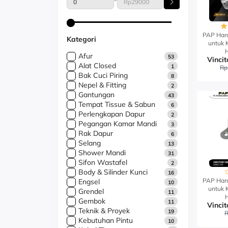
-
PAP Hard
Kategori
untuk 
Afur
53
Alat Closed
1
Rp
Bak Cuci Piring
8
Nepel & Fitting
2
Gantungan
43
Tempat Tissue & Sabun
6
Perlengkapan Dapur
2
Pegangan Kamar Mandi
3
Rak Dapur
6
Selang
13
Shower Mandi
31
Sifon Wastafel
2
Body & Silinder Kunci
16
PAP Hard
Engsel
10
untuk 
Grendel
11
Gembok
11
Teknik & Proyek
19
R
Kebutuhan Pintu
10