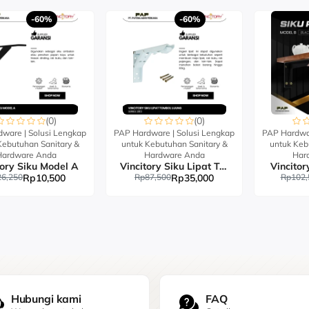
-60%
-60%
(0)
(0)
ware | Solusi Lengkap
PAP Hardware | Solusi Lengkap
PAP Hardwar
Kebutuhan Sanitary &
untuk Kebutuhan Sanitary &
untuk Keb
Hardware Anda
Hardware Anda
Har
tory Siku Model A
Vincitory Siku Lipat Tombol Ujung
Vincitor
6,250
Rp10,500
Rp87,500
Rp35,000
Rp102,
Hubungi kami
FAQ