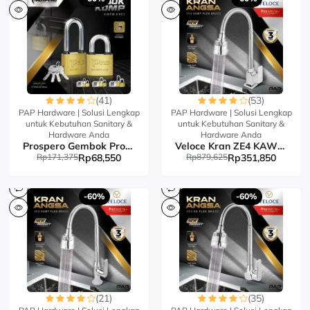
(41)
(53)
PAP Hardware | Solusi Lengkap
PAP Hardware | Solusi Lengkap
untuk Kebutuhan Sanitary &
untuk Kebutuhan Sanitary &
Hardware Anda
Hardware Anda
Prospero Gembok Pro Komp Bintik 4Key
Veloce Kran ZE4 KAWT Flex Brass
Rp171,375
Rp68,550
Rp879,625
Rp351,850
-60%
-60%
(21)
(35)