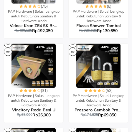
(75)
(6)
PAP Hardware | Solusi Lengkap
PAP Hardware | Solusi Lengkap
untuk Kebutuhan Sanitary &
untuk Kebutuhan Sanitary &
Hardware Anda
Hardware Anda
Veloce Kran ZE4 SK Brass
Flusso Shower Tombol
Rp480,125
Rp192,050
Rp326,625
Rp130,650
-60%
-60%
(31)
(53)
PAP Hardware | Solusi Lengkap
PAP Hardware | Solusi Lengkap
untuk Kebutuhan Sanitary &
untuk Kebutuhan Sanitary &
Hardware Anda
Hardware Anda
Vincitory Roda Besi U
Prospero Gembok Pro Komp Bintik 4Key LP
Rp65,000
Rp26,000
Rp174,625
Rp69,850
-60%
-60%