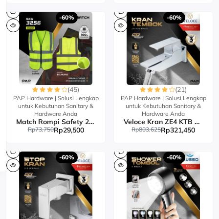
-60%
-60%
(45)
(21)
PAP Hardware | Solusi Lengkap
PAP Hardware | Solusi Lengkap
untuk Kebutuhan Sanitary &
untuk Kebutuhan Sanitary &
Hardware Anda
Hardware Anda
Match Rompi Safety 2 Line New
Veloce Kran ZE4 KTB Brass
Rp73,750
Rp29,500
Rp803,625
Rp321,450
-60%
-60%