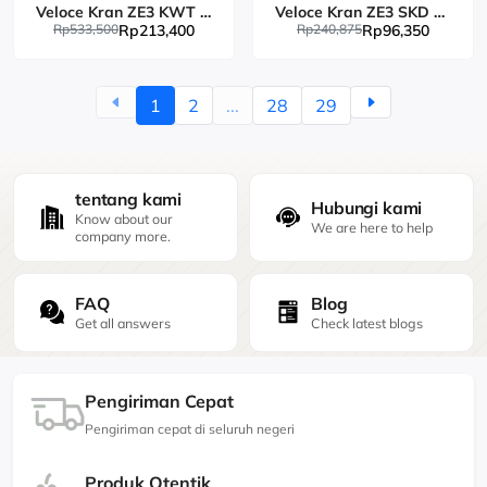
Veloce Kran ZE3 KWT Brass
Veloce Kran ZE3 SKD Brass
Rp533,500
Rp213,400
Rp240,875
Rp96,350
1
2
...
28
29
tentang kami
Hubungi kami
Know about our
We are here to help
company more.
FAQ
Blog
Get all answers
Check latest blogs
Pengiriman Cepat
Pengiriman cepat di seluruh negeri
Produk Otentik