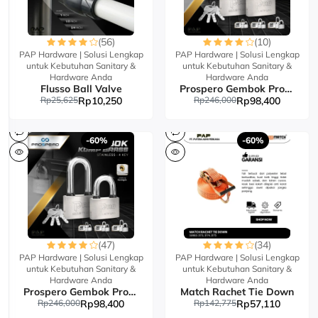
(56)
(10)
PAP Hardware | Solusi Lengkap
PAP Hardware | Solusi Lengkap
untuk Kebutuhan Sanitary &
untuk Kebutuhan Sanitary &
Hardware Anda
Hardware Anda
Flusso Ball Valve
Prospero Gembok Pro Komp Key Brass BS
Rp25,625
Rp10,250
Rp246,000
Rp98,400
-60%
-60%
(47)
(34)
PAP Hardware | Solusi Lengkap
PAP Hardware | Solusi Lengkap
untuk Kebutuhan Sanitary &
untuk Kebutuhan Sanitary &
Hardware Anda
Hardware Anda
Prospero Gembok Pro Komp Key Brass SS
Match Rachet Tie Down
Rp246,000
Rp98,400
Rp142,775
Rp57,110