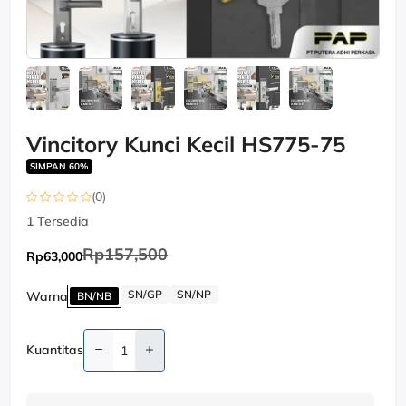
Vincitory Kunci Kecil HS775-75
SIMPAN 60%
(0)
1
Tersedia
Rp157,500
Rp63,000
SN/GP
SN/NP
Warna
BN/NB
Kuantitas