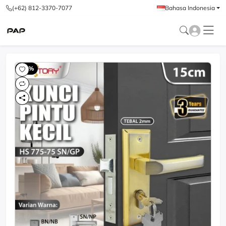
(+62) 812-3370-7077
Bahasa Indonesia
-60%
-6