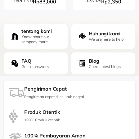
Rp207,500
Rp83,000
Rp5,875
Rp2,350
tentang kami
Hubungi kami
Know about our
We are here to help
company more.
FAQ
Blog
Get all answers
Check latest blogs
Pengiriman Cepat
Pengiriman cepat di seluruh negeri
Produk Otentik
100% Produk otentik
100% Pembayaran Aman