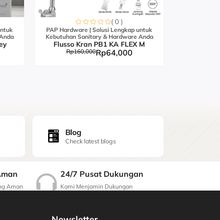
( 0 )
untuk
PAP Hardware | Solusi Lengkap untuk
PAP Hardwar
 Anda
Kebutuhan Sanitary & Hardware Anda
Kebutuhan S
ey
Flusso Kran PB1 KA FLEX M
Flusso K
Rp160,000
Rp64,000
Rp21
Blog
Check latest blogs
24/7 Pusat Dukungan
Aman
Kami Menjamin Dukungan
ang Aman
Berkualitas
Newsletter