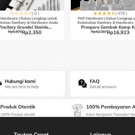
( 0 )
( 479 )
Hardware | Solusi Lengkap untuk
PAP Hardware | Solusi Lengkap 
tuhan Sanitary & Hardware Anda
Kebutuhan Sanitary & Hardware
incitory Grendel Stainle...
Prospero Gembok Komp K
Rp5,875
Rp2,350
Rp42,307
Rp16,923
Hubungi kami
FAQ
We are here to help
Get all answers
Produk Otentik
100% Pembayaran 
100% Produk otentik
Kami Menjamin Transaksi Y
Tautan Cepat
Lainnya