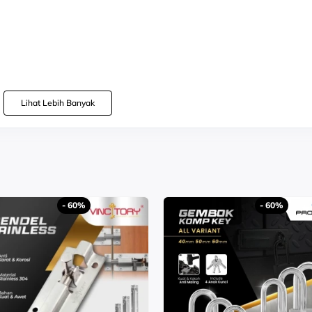
Lihat Lebih Banyak
pisi Coating Grey
uar Air pada Shower dan Keluar Air Ke Bawah / Bathub
 Air DIngin
an Stabil dan Mampu Mengimbangi Debit Air Yang Tinggi, Sehingga Kra
- 60%
- 60%
 Yang Keluar Lebih Jernih dan Bersih