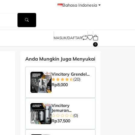
Bahasa Indonesia
MASUK/DAFTAR
0
Anda Mungkin Juga Menyukai
Vincitory Grendel...
(20)
Rp8,000
Vincitory
Jemuran...
(0)
Rp37,500