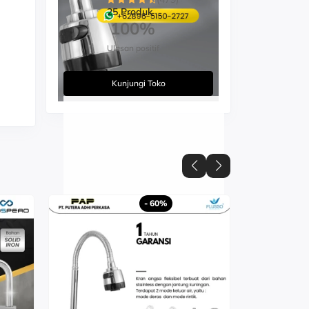
25 Produk
100%
Ulasan positif
Kunjungi Toko
n
- 60%