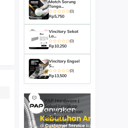
Match Sarung
Tanga...
(0)
Rp5,750
Vincitory Sekat
La...
(0)
Rp10,250
Vincitory Engsel
S...
(0)
Rp13,500
PAP Hardware |
Solusi Lengkap
untuk Kebutuhan
Sanitary &
Hardware Anda
(479)