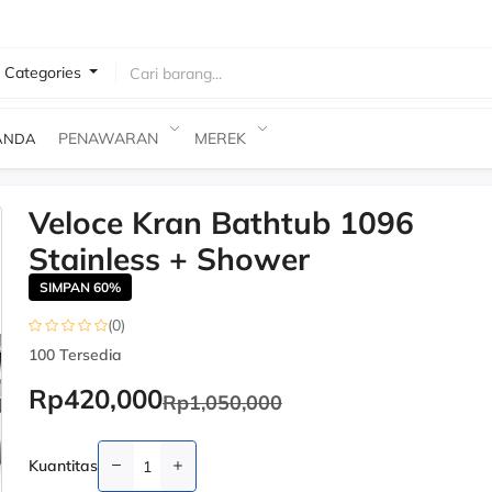
l Categories
 Barang
PENAWARAN
MEREK
ANDA
Veloce Kran Bathtub 1096
-60%
Stainless + Shower
SIMPAN 60%
(0)
100
Tersedia
Rp420,000
Rp1,050,000
Kuantitas