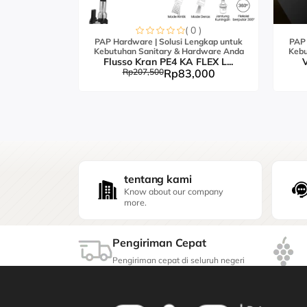
0 )
( 0 )
engkap untuk
PAP Hardware | Solusi Lengkap untuk
PAP 
ardware Anda
Kebutuhan Sanitary & Hardware Anda
Kebu
FLEX S...
Flusso Kran PE4 KA FLEX L...
V
,000
Rp207,500
Rp83,000
tentang kami
Know about our company
more.
Pengiriman Cepat
Pengiriman cepat di seluruh negeri