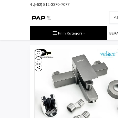
(+62) 812-3370-7077
Al
Cari
Pilih Kategori
BER
-60%