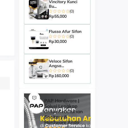
Vincitory Kunci
Bu...
(0)
Rp55,000
Flusso Afur Sifon
(0)
Rp30,000
Veloce Sifon
Angsa...
(0)
Rp160,000
PAP Hardware |
Solusi Lengkap
untuk Kebutuhan
Sanitary &
Hardware Anda
(976)