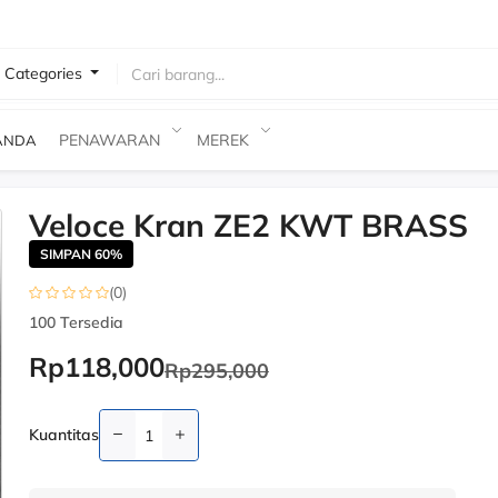
l Categories
 Barang
PENAWARAN
MEREK
ANDA
Veloce Kran ZE2 KWT BRASS
SIMPAN 60%
(0)
100
Tersedia
Rp118,000
Rp295,000
Kuantitas