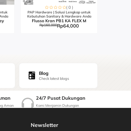
( 0 )
untuk
PAP Hardware | Solusi Lengkap untuk
PAP Hardwar
 Anda
Kebutuhan Sanitary & Hardware Anda
Kebutuhan S
ey
Flusso Kran PB1 KA FLEX M
Flusso K
Rp160,000
Rp64,000
Rp21
Blog
Check latest blogs
24/7 Pusat Dukungan
Aman
Kami Menjamin Dukungan
ang Aman
Berkualitas
Newsletter