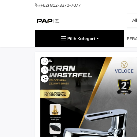
(+62) 812-3370-7077
Al
Cari
Pilih Kategori
BER
-60%