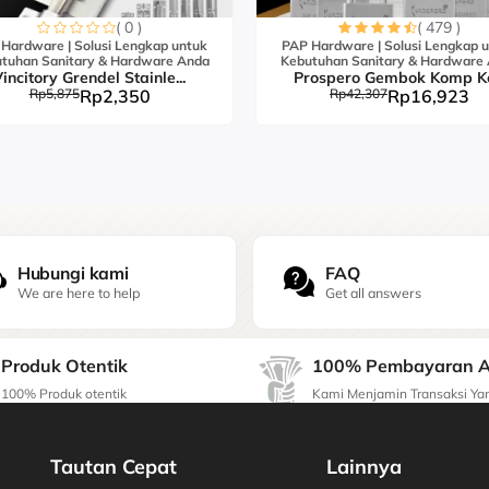
( 0 )
( 479 )
Hardware | Solusi Lengkap untuk
PAP Hardware | Solusi Lengkap 
tuhan Sanitary & Hardware Anda
Kebutuhan Sanitary & Hardware
incitory Grendel Stainle...
Prospero Gembok Komp K
Rp5,875
Rp2,350
Rp42,307
Rp16,923
Hubungi kami
FAQ
We are here to help
Get all answers
Produk Otentik
100% Pembayaran 
100% Produk otentik
Kami Menjamin Transaksi Y
Tautan Cepat
Lainnya