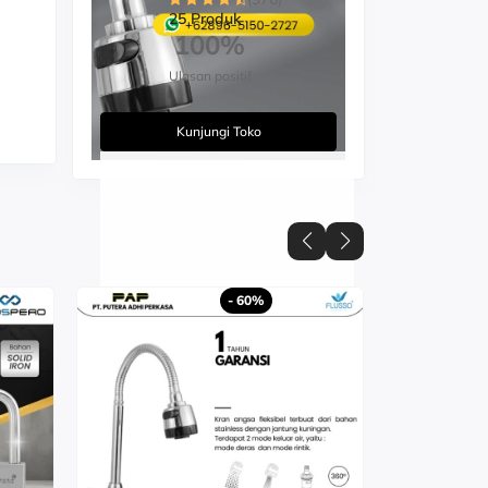
25 Produk
100%
Ulasan positif
Kunjungi Toko
- 60%