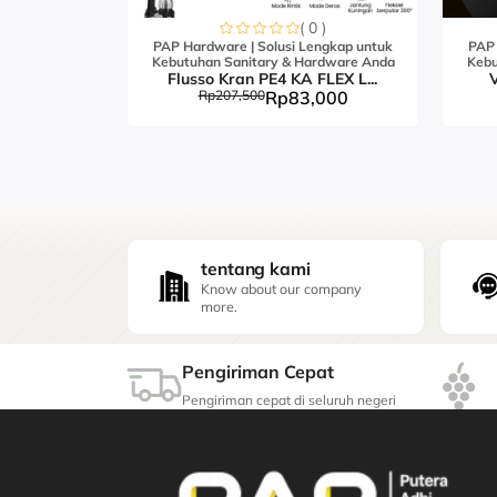
0 )
( 0 )
engkap untuk
PAP Hardware | Solusi Lengkap untuk
PAP 
ardware Anda
Kebutuhan Sanitary & Hardware Anda
Kebu
FLEX S...
Flusso Kran PE4 KA FLEX L...
V
,000
Rp207,500
Rp83,000
tentang kami
Know about our company
more.
Pengiriman Cepat
Pengiriman cepat di seluruh negeri