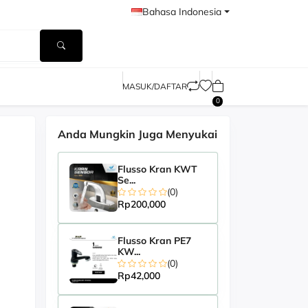
Bahasa Indonesia
MASUK/DAFTAR
0
Anda Mungkin Juga Menyukai
Flusso Kran KWT
Se...
(0)
Rp200,000
Flusso Kran PE7
KW...
(0)
Rp42,000