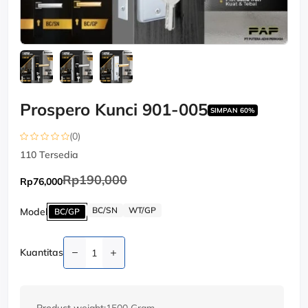
Prospero Kunci 901-005
SIMPAN 60%
(0)
110
Tersedia
Rp190,000
Rp76,000
BC/SN
WT/GP
Model
BC/GP
Kuantitas