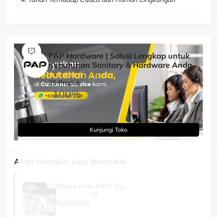
PAP Hardware | Solusi Lengkap untuk
Kebutuhan Sanitary & Hardware Anda
(976)
25 Produk
100%
Ulasan positif
Kunjungi Toko
Anda Mungkin Juga Menyukai
Flusso Kran KWT Se...
(0)
Rp200,000