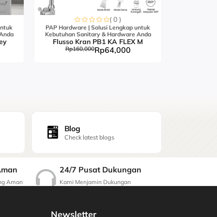
( 0 )
untuk
PAP Hardware | Solusi Lengkap untuk
PAP Hardwar
 Anda
Kebutuhan Sanitary & Hardware Anda
Kebutuhan S
ey
Flusso Kran PB1 KA FLEX M
Flusso K
Rp160,000
Rp64,000
Rp21
Blog
Check latest blogs
24/7 Pusat Dukungan
Aman
Kami Menjamin Dukungan
ang Aman
Berkualitas
Newsletter