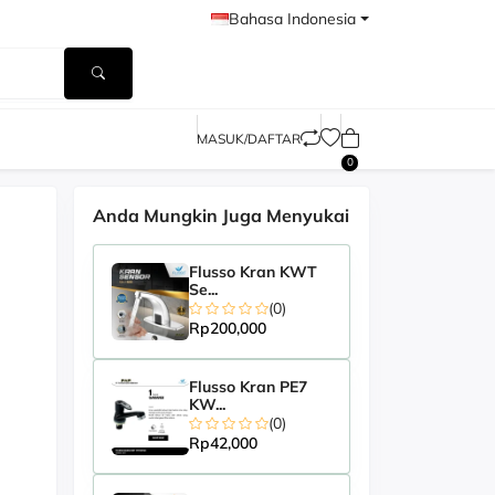
Bahasa Indonesia
MASUK/DAFTAR
0
Anda Mungkin Juga Menyukai
Flusso Kran KWT
Se...
(0)
Rp200,000
Flusso Kran PE7
KW...
(0)
Rp42,000