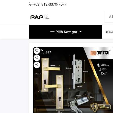
(+62) 812-3370-7077
Al
Cari
Pilih Kategori
BER
-60%