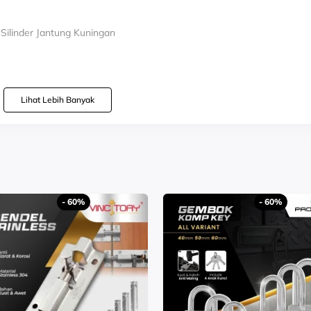
 | Silinder Jantung Kuningan
an
Lihat Lebih Banyak
LEBIH EKONOMIS
er Key
ah di Duplikat dan Anti Maling
n Kuat
- 60%
- 60%