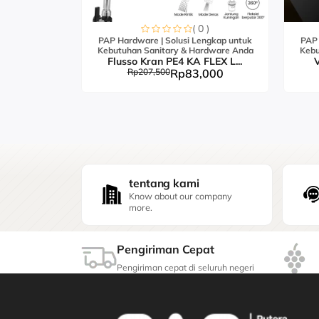
0 )
( 0 )
engkap untuk
PAP Hardware | Solusi Lengkap untuk
PAP 
ardware Anda
Kebutuhan Sanitary & Hardware Anda
Kebu
FLEX S...
Flusso Kran PE4 KA FLEX L...
V
,000
Rp207,500
Rp83,000
tentang kami
Know about our company
more.
Pengiriman Cepat
Pengiriman cepat di seluruh negeri