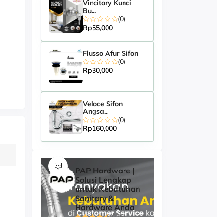
Vincitory Kunci
Bu...
(0)
Rp55,000
Flusso Afur Sifon
(0)
Rp30,000
Veloce Sifon
Angsa...
(0)
Rp160,000
PAP Hardware |
Solusi Lengkap
untuk Kebutuhan
Sanitary &
Hardware Anda
(976)