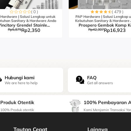
( 0 )
( 479 )
Hardware | Solusi Lengkap untuk
PAP Hardware | Solusi Lengkap 
tuhan Sanitary & Hardware Anda
Kebutuhan Sanitary & Hardware
incitory Grendel Stainle...
Prospero Gembok Komp K
Rp5,875
Rp2,350
Rp42,307
Rp16,923
Hubungi kami
FAQ
We are here to help
Get all answers
Produk Otentik
100% Pembayaran 
100% Produk otentik
Kami Menjamin Transaksi Y
Tautan Cepat
Lainnya