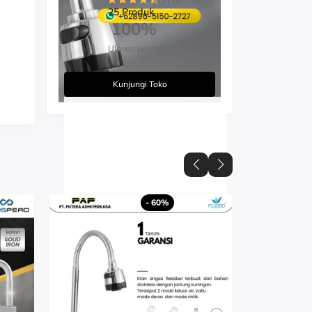
25 Produk
100%
Ulasan positif
Kunjungi Toko
- 60%