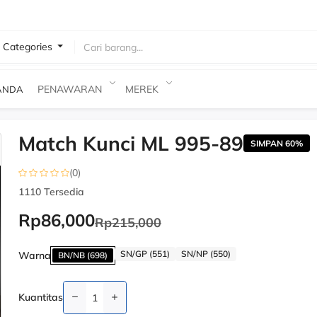
l Categories
 Barang
PENAWARAN
MEREK
ANDA
Match Kunci ML 995-89
-60%
SIMPAN 60%
(0)
1110
Tersedia
Rp86,000
Rp215,000
SN/GP (551)
SN/NP (550)
Warna
BN/NB (698)
Kuantitas