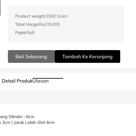
Product weight:
2000 Gram
Total Harga:
Rp215,000
Pajak:
Rp0
Beli Sekarang
Tambah Ke Keranjang
Detail Produk
Ulasan
ng Silinder : 6cm
 2cm | Jarak Lidah-Slot 6cm