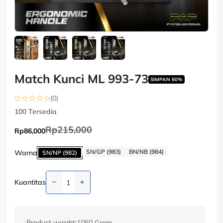
Match Kunci ML 993-73
SIMPAN 60%
(0)
100
Tersedia
Rp215,000
Rp86,000
SN/GP (983)
BN/NB (984)
Warna
SN/NP (982)
Kuantitas
Product weight:
1050 Gram