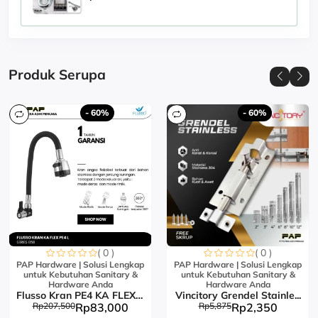
Produk Serupa
- 60%
- 60%
( 0 )
( 0 )
PAP Hardware | Solusi Lengkap
PAP Hardware | Solusi Lengkap
untuk Kebutuhan Sanitary &
untuk Kebutuhan Sanitary &
Hardware Anda
Hardware Anda
Flusso Kran PE4 KA FLEX L...
Vincitory Grendel Stainle...
Rp207,500
Rp83,000
Rp5,875
Rp2,350