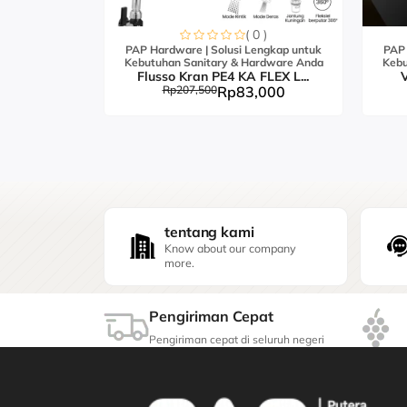
0 )
( 0 )
engkap untuk
PAP Hardware | Solusi Lengkap untuk
PAP 
ardware Anda
Kebutuhan Sanitary & Hardware Anda
Kebu
FLEX S...
Flusso Kran PE4 KA FLEX L...
V
,000
Rp207,500
Rp83,000
tentang kami
Know about our company
more.
Pengiriman Cepat
Pengiriman cepat di seluruh negeri