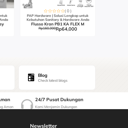
( 0 )
untuk
PAP Hardware | Solusi Lengkap untuk
PAP Hardwar
 Anda
Kebutuhan Sanitary & Hardware Anda
Kebutuhan S
ey
Flusso Kran PB1 KA FLEX M
Flusso K
Rp160,000
Rp64,000
Rp21
Blog
Check latest blogs
24/7 Pusat Dukungan
Aman
Kami Menjamin Dukungan
ang Aman
Berkualitas
Newsletter