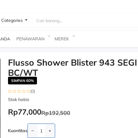
l Categories
 Barang
PENAWARAN
MEREK
ANDA
Flusso Shower Blister 943 SEGI
-60%
BC/WT
SIMPAN 60%
(0)
Stok habis
Rp77,000
Rp192,500
Kuantitas