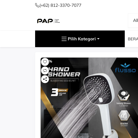
(+62) 812-3370-7077
Al
Cari
Pilih Kategori
BER
-60%