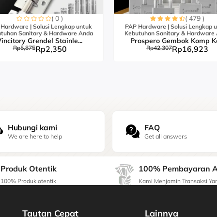
( 0 )
( 479 )
Hardware | Solusi Lengkap untuk
PAP Hardware | Solusi Lengkap 
tuhan Sanitary & Hardware Anda
Kebutuhan Sanitary & Hardware
incitory Grendel Stainle...
Prospero Gembok Komp K
Rp5,875
Rp2,350
Rp42,307
Rp16,923
Hubungi kami
FAQ
We are here to help
Get all answers
Produk Otentik
100% Pembayaran 
100% Produk otentik
Kami Menjamin Transaksi Y
Tautan Cepat
Lainnya