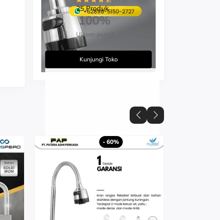
25 Produk
100%
Ulasan positif
Kunjungi Toko
- 60%