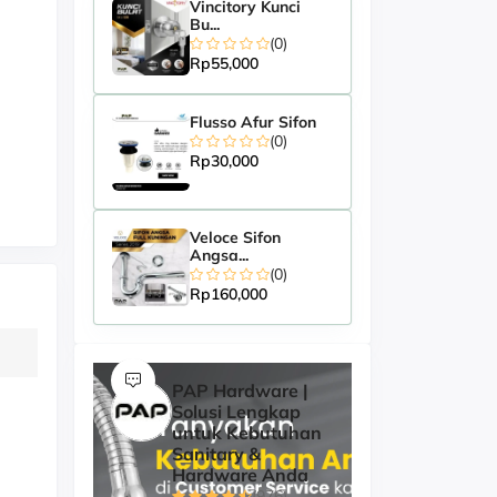
Vincitory Kunci
Bu...
(0)
Rp55,000
Flusso Afur Sifon
(0)
Rp30,000
Veloce Sifon
Angsa...
(0)
Rp160,000
PAP Hardware |
Solusi Lengkap
untuk Kebutuhan
Sanitary &
Hardware Anda
(976)