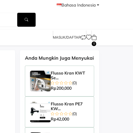
Bahasa Indonesia
MASUK/DAFTAR
0
Anda Mungkin Juga Menyukai
Flusso Kran KWT
Se...
(0)
Rp200,000
Flusso Kran PE7
KW...
(0)
Rp42,000