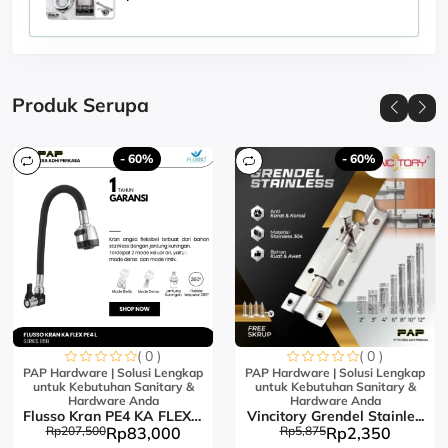
Produk Serupa
- 60%
- 60%
( 0 )
( 0 )
PAP Hardware | Solusi Lengkap
PAP Hardware | Solusi Lengkap
untuk Kebutuhan Sanitary &
untuk Kebutuhan Sanitary &
Hardware Anda
Hardware Anda
Flusso Kran PE4 KA FLEX L...
Vincitory Grendel Stainle...
Rp207,500
Rp83,000
Rp5,875
Rp2,350