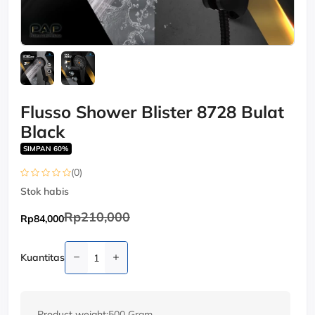
Flusso Shower Blister 8728 Bulat
Black
SIMPAN 60%
(0)
Stok habis
Rp210,000
Rp84,000
Kuantitas
Product weight:
500 Gram