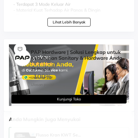
- Terdapat 3 Mode Keluar Air
- Material Kuat Terhadap Air Panas & Dingin
- Tahan Terhadap Tekanan Air Tinggi dan Kencang
- Sudah termasuk Selang 1,5 meter
Lihat Lebih Banyak
- Desain Keren, Elegan, Modern dan Stylist
- Nyaman di Genggam
PAP Hardware | Solusi Lengkap untuk
Kebutuhan Sanitary & Hardware Anda
(976)
25 Produk
100%
Ulasan positif
Kunjungi Toko
Anda Mungkin Juga Menyukai
Flusso Kran KWT Se...