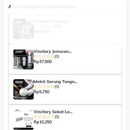
Anda Mungkin Juga Menyukai
Vincitory Grendel...
(20)
Rp8,000
Vincitory Jemuran...
(0)
Rp37,500
Match Sarung Tanga...
(0)
Rp5,750
Vincitory Sekat La...
(0)
Rp10,250