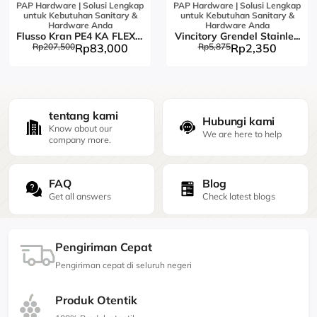
PAP Hardware | Solusi Lengkap
PAP Hardware | Solusi Lengkap
untuk Kebutuhan Sanitary &
untuk Kebutuhan Sanitary &
Hardware Anda
Hardware Anda
Flusso Kran PE4 KA FLEX L...
Vincitory Grendel Stainle...
Rp207,500
Rp83,000
Rp5,875
Rp2,350
tentang kami
Hubungi kami
Know about our
We are here to help
company more.
FAQ
Blog
Get all answers
Check latest blogs
Pengiriman Cepat
Pengiriman cepat di seluruh negeri
Produk Otentik