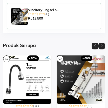
Vincitory Engsel S...
(0)
Rp13,500
Produk Serupa
- 60%
- 60%
( 0 )
( 0 )