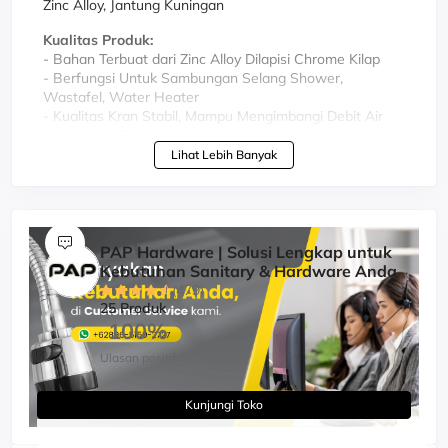
Zinc Alloy, Jantung Kuningan
Kualitas Produk:
- Bahan Terbuat dari Zinc Alloy Dilapisi Chrome Kilap
- Berfungsi Untuk Sambungan Selang Shower,
Wastafel, Water Heater
- Kualitas Kran Stabil, Mampu Mengimbangi Debit Air
Bertekanan Tinggi
- Keluar Air Deras dan Halus
Lihat Lebih Banyak
- Untuk Air Dingin
- Tahan Lama, Awet dan Tidak Mudah Rusak
PAP Hardware | Solusi Lengkap untuk
Kebutuhan Sanitary & Hardware Anda
(479)
25 Produk
100%
Ulasan positif
Kunjungi Toko