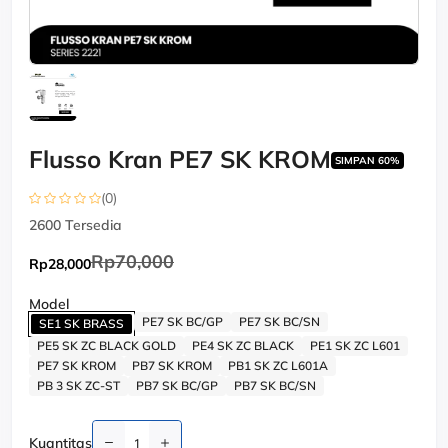
Flusso Kran PE7 SK KROM
SIMPAN 60%
(0)
2600
Tersedia
Rp70,000
Rp28,000
Model
PE7 SK BC/GP
PE7 SK BC/SN
SE1 SK BRASS
PE5 SK ZC BLACK GOLD
PE4 SK ZC BLACK
PE1 SK ZC L601
PE7 SK KROM
PB7 SK KROM
PB1 SK ZC L601A
PB 3 SK ZC-ST
PB7 SK BC/GP
PB7 SK BC/SN
Kuantitas