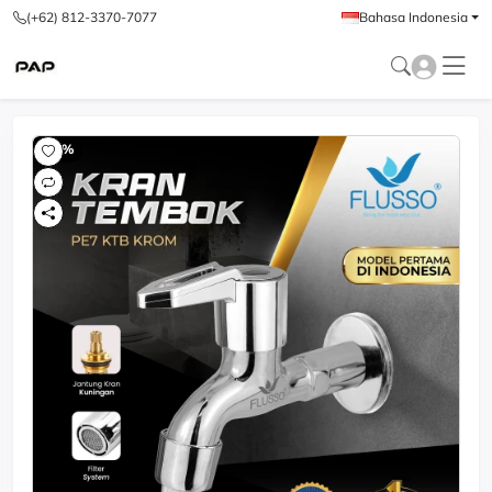
(+62) 812-3370-7077
Bahasa Indonesia
-60%
-6