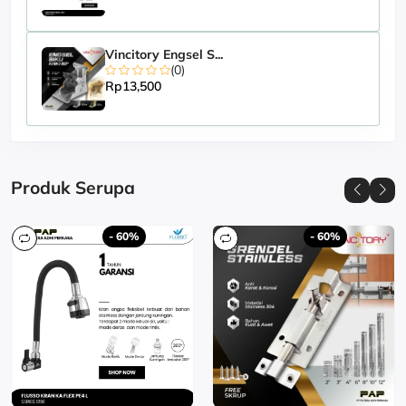
Vincitory Engsel S...
(0)
Rp13,500
Produk Serupa
- 60%
- 60%