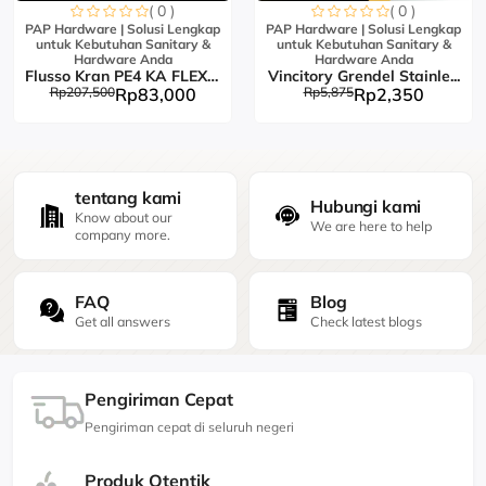
( 0 )
( 0 )
PAP Hardware | Solusi Lengkap
PAP Hardware | Solusi Lengkap
untuk Kebutuhan Sanitary &
untuk Kebutuhan Sanitary &
Hardware Anda
Hardware Anda
Flusso Kran PE4 KA FLEX L...
Vincitory Grendel Stainle...
Rp207,500
Rp83,000
Rp5,875
Rp2,350
tentang kami
Hubungi kami
Know about our
We are here to help
company more.
FAQ
Blog
Get all answers
Check latest blogs
Pengiriman Cepat
Pengiriman cepat di seluruh negeri
Produk Otentik