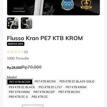
Flusso Kran PE7 KTB KROM
SIMPAN 60%
(0)
1000
Tersedia
Rp70,000
Rp28,000
Model
PE7 KTB BC/SN
PE5 KTB ZC BLACK GOLD
PE7 KTB BC/GP
PE4 KTB ZC BLACK
PE1 KTB ZC L717
PE7 KTB KROM
PB7 KTB KROM
PB7 KTB BC/GP
PB7 KTB BC/SN
PB3 KTB ZC-S
PB1 KTB ZC