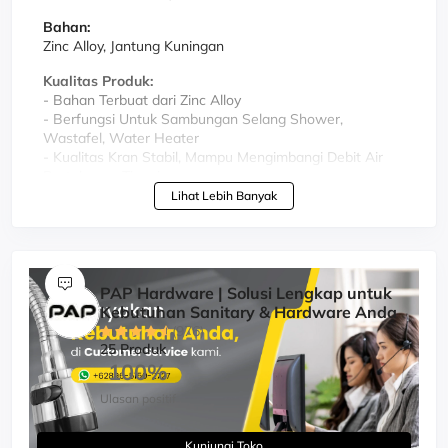
Bahan:
Zinc Alloy, Jantung Kuningan
Kualitas Produk:
- Bahan Terbuat dari Zinc Alloy
- Berfungsi Untuk Sambungan Selang Shower,
Wastafel, Water Heater
- Kualitas Kran Stabil, Mampu Mengimbangi Debit Air
Bertekanan Tinggi
- Keluar Air Deras dan Halus
Lihat Lebih Banyak
- Untuk Air Dingin
- Tahan Lama, Awet dan Tidak Mudah Rusak
PAP Hardware | Solusi Lengkap untuk
Kebutuhan Sanitary & Hardware Anda
(976)
25 Produk
100%
Ulasan positif
Kunjungi Toko