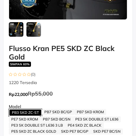
Flusso Kran PE5 SKD ZC Black
Gold
SIMPAN 60%
(0)
1220
Tersedia
Rp55,000
Rp22,000
Model
PB7 SKD BC/GP
PB7 SKD KROM
PB3 SKD ZC-ST
PE7 SKD KROM
PB7 SKD BC/SN
PE3 SK DOUBLE ST L636
PE3 SK DOUBLE ST L636 3 LB
PE4 SKD ZC BLACK
PE5 SKD ZC BLACK GOLD
SKD PE7 BC/GP
SKD PE7 BC/SN