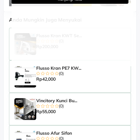
Anda Mungkin Juga Menyukai
Flusso Kran KWT Se...
(0)
Rp200,000
Flusso Kran PE7 KW...
(0)
Rp42,000
Vincitory Kunci Bu...
(0)
Rp55,000
Flusso Afur Sifon
(0)