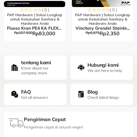
( 0 )
( 0 )
PAP Hardware | Solusi Lengkap
PAP Hardware | Solusi Lengkap
untuk Kebutuhan Sanitary &
untuk Kebutuhan Sanitary &
Hardware Anda
Hardware Anda
Flusso Kran PE4 KA FLEX L...
Vincitory Grendel Stainle...
Rp207,500
Rp83,000
Rp5,875
Rp2,350
tentang kami
Hubungi kami
Know about our
We are here to help
company more.
FAQ
Blog
Get all answers
Check latest blogs
Pengiriman Cepat
Pengiriman cepat di seluruh negeri