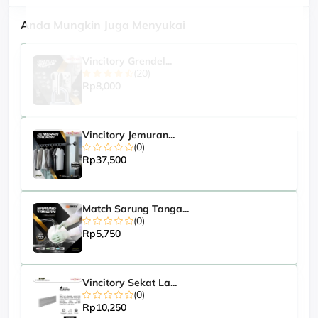
Anda Mungkin Juga Menyukai
Vincitory Grendel...
(20)
Rp8,000
Vincitory Jemuran...
(0)
Rp37,500
Match Sarung Tanga...
(0)
Rp5,750
Vincitory Sekat La...
(0)
Rp10,250