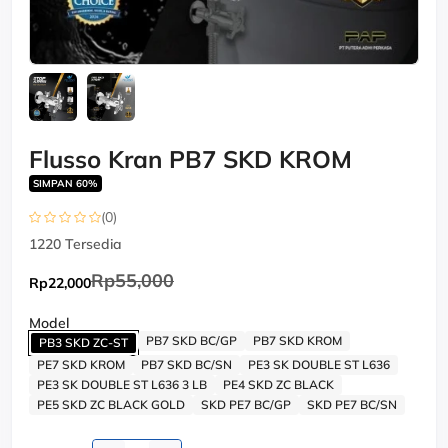
Flusso Kran PB7 SKD KROM
SIMPAN 60%
(0)
1220
Tersedia
Rp55,000
Rp22,000
Model
PB7 SKD BC/GP
PB7 SKD KROM
PB3 SKD ZC-ST
PE7 SKD KROM
PB7 SKD BC/SN
PE3 SK DOUBLE ST L636
PE3 SK DOUBLE ST L636 3 LB
PE4 SKD ZC BLACK
PE5 SKD ZC BLACK GOLD
SKD PE7 BC/GP
SKD PE7 BC/SN