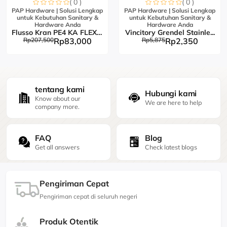
( 0 )
( 0 )
PAP Hardware | Solusi Lengkap
PAP Hardware | Solusi Lengkap
untuk Kebutuhan Sanitary &
untuk Kebutuhan Sanitary &
Hardware Anda
Hardware Anda
Flusso Kran PE4 KA FLEX L...
Vincitory Grendel Stainle...
Rp207,500
Rp83,000
Rp5,875
Rp2,350
tentang kami
Hubungi kami
Know about our
We are here to help
company more.
FAQ
Blog
Get all answers
Check latest blogs
Pengiriman Cepat
Pengiriman cepat di seluruh negeri
Produk Otentik