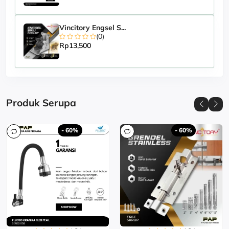
Vincitory Engsel S...
(0)
Rp13,500
Produk Serupa
- 60%
- 60%