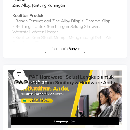
Zinc Alloy, Jantung Kuningan
Kualitas Produk:
- Bahan Terbuat dari Zinc Alloy Dilapisi Chrome Kilap
- Berfungsi Untuk Sambungan Selang Shower,
Wastafel, Water Heater
- Kualitas Kran Stabil, Mampu Mengimbangi Debit Air
Bertekanan Tinggi
- Keluar Air Deras dan Halus
Lihat Lebih Banyak
- Untuk Air Dingin
- Tahan Lama, Awet dan Tidak Mudah Rusak
PAP Hardware | Solusi Lengkap untuk
Kebutuhan Sanitary & Hardware Anda
(479)
25 Produk
100%
Ulasan positif
Kunjungi Toko