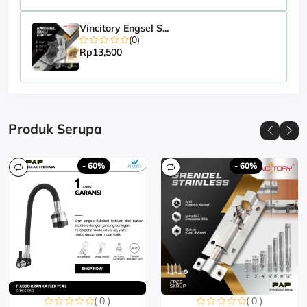
Vincitory Engsel S...
(0)
Rp13,500
Produk Serupa
- 60%
- 60%
( 0 )
( 0 )