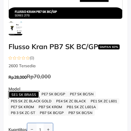
Flusso Kran PB7 SK BC/GP
SIMPAN 60%
(0)
2600
Tersedia
Rp70,000
Rp28,000
Model
PE7 SK BC/GP
PE7 SK BC/SN
SE1 SK BRASS
PE5 SK ZC BLACK GOLD
PE4 SK ZC BLACK
PE1 SK ZC L601
PE7 SK KROM
PB7 SK KROM
PB1 SK ZC L601A
PB 3 SK ZC-ST
PB7 SK BC/GP
PB7 SK BC/SN
Kuantitas