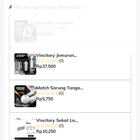
Anda Mungkin Juga Menyukai
Vincitory Grendel...
(20)
Rp8,000
Vincitory Jemuran...
(0)
Rp37,500
Match Sarung Tanga...
(0)
Rp5,750
Vincitory Sekat La...
(0)
Rp10,250