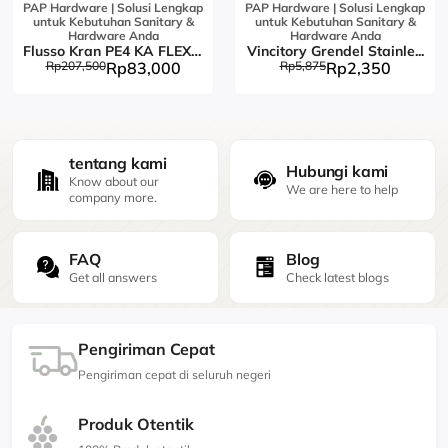
PAP Hardware | Solusi Lengkap
PAP Hardware | Solusi Lengkap
untuk Kebutuhan Sanitary &
untuk Kebutuhan Sanitary &
Hardware Anda
Hardware Anda
Flusso Kran PE4 KA FLEX L...
Vincitory Grendel Stainle...
Rp207,500
Rp83,000
Rp5,875
Rp2,350
tentang kami
Hubungi kami
Know about our
We are here to help
company more.
FAQ
Blog
Get all answers
Check latest blogs
Pengiriman Cepat
Pengiriman cepat di seluruh negeri
Produk Otentik