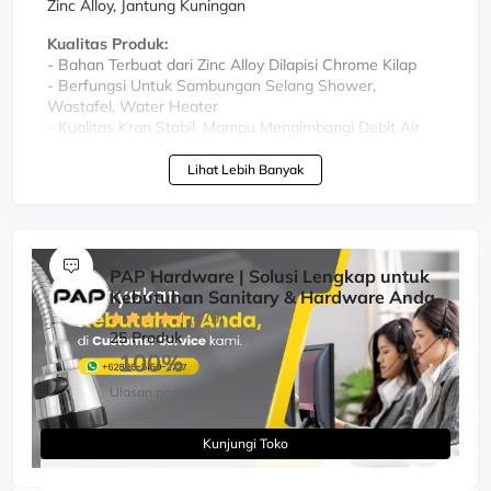
Zinc Alloy, Jantung Kuningan
Kualitas Produk:
- Bahan Terbuat dari Zinc Alloy Dilapisi Chrome Kilap
- Berfungsi Untuk Sambungan Selang Shower,
Wastafel, Water Heater
- Kualitas Kran Stabil, Mampu Mengimbangi Debit Air
Bertekanan Tinggi
- Keluar Air Deras dan Halus
Lihat Lebih Banyak
- Untuk Air Dingin
- Tahan Lama, Awet dan Tidak Mudah Rusak
PAP Hardware | Solusi Lengkap untuk
Kebutuhan Sanitary & Hardware Anda
(479)
25 Produk
100%
Ulasan positif
Kunjungi Toko