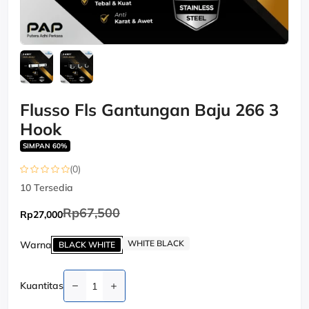
Flusso Fls Gantungan Baju 266 3
Hook
SIMPAN 60%
(0)
10
Tersedia
Rp67,500
Rp27,000
WHITE BLACK
Warna
BLACK WHITE
Kuantitas