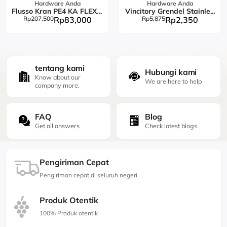
Hardware Anda
Hardware Anda
Flusso Kran PE4 KA FLEX L...
Vincitory Grendel Stainle...
Rp207,500
Rp83,000
Rp5,875
Rp2,350
tentang kami
Hubungi kami
Know about our
We are here to help
company more.
FAQ
Blog
Get all answers
Check latest blogs
Pengiriman Cepat
Pengiriman cepat di seluruh negeri
Produk Otentik
100% Produk otentik