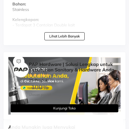
Bahan:
Stainless
Kelengkapan:
- Terdapat 3 Cantolan Double kait
- Fisher, Skrup dan Penutup
Lihat Lebih Banyak
Keunggulan:
1. Bahan tebal dan kuat
2. Pemasangan mudah
3. Include fisher, Skrup dan Penutup
PAP Hardware | Solusi Lengkap untuk
Kebutuhan Sanitary & Hardware Anda
(479)
25 Produk
100%
Ulasan positif
Kunjungi Toko
Anda Mungkin Juga Menyukai