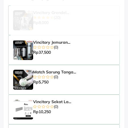
Vincitory Grendel...
(20)
Rp8,000
Vincitory Jemuran...
(0)
Rp37,500
Match Sarung Tanga...
(0)
Rp5,750
Vincitory Sekat La...
(0)
Rp10,250