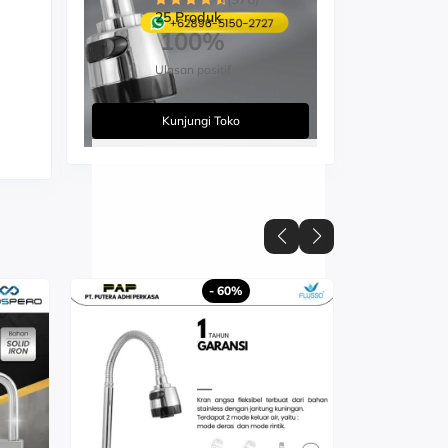
25 Produk
100%
Ulasan positif
Kunjungi Toko
- 60%