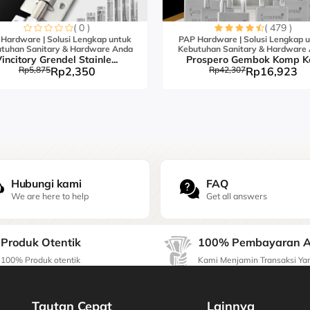
( 0 )
( 479 )
Hardware | Solusi Lengkap untuk
PAP Hardware | Solusi Lengkap 
tuhan Sanitary & Hardware Anda
Kebutuhan Sanitary & Hardware
incitory Grendel Stainle...
Prospero Gembok Komp K
Rp5,875
Rp2,350
Rp42,307
Rp16,923
set Duduk Tangki Tinggi
Hubungi kami
FAQ
We are here to help
Get all answers
Produk Otentik
100% Pembayaran 
100% Produk otentik
Kami Menjamin Transaksi Y
set Duduk Tangki Tinggi Dengan Tombol Atas (Tekan)
Tautan Cepat
Lainnya