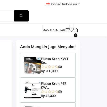
Bahasa Indonesia
MASUK/DAFTAR
0
Anda Mungkin Juga Menyukai
-60%
Flusso Kran KWT
Se...
(0)
Rp200,000
Flusso Kran PE7
KW...
(0)
Rp42,000