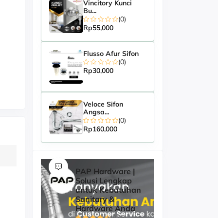
Vincitory Kunci
Bu...
(0)
Rp55,000
Flusso Afur Sifon
(0)
Rp30,000
Veloce Sifon
Angsa...
(0)
Rp160,000
PAP Hardware |
Solusi Lengkap
untuk Kebutuhan
Sanitary &
Hardware Anda
(976)