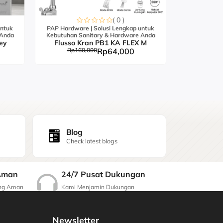
( 0 )
untuk
PAP Hardware | Solusi Lengkap untuk
PAP Hardwar
 Anda
Kebutuhan Sanitary & Hardware Anda
Kebutuhan S
ey
Flusso Kran PB1 KA FLEX M
Flusso K
Rp160,000
Rp64,000
Rp21
Blog
Check latest blogs
24/7 Pusat Dukungan
Aman
Kami Menjamin Dukungan
ang Aman
Berkualitas
Newsletter