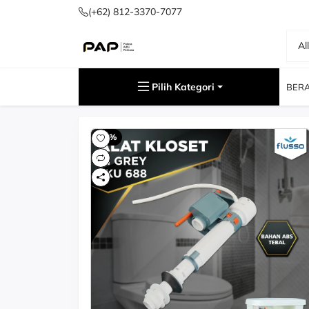
(+62) 812-3370-7077
Al
Cari
Pilih Kategori
BER
-60%