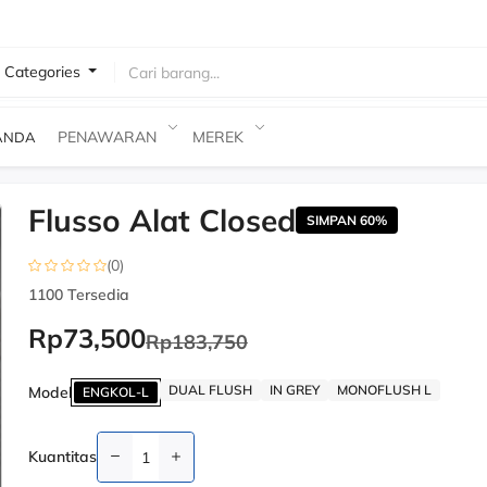
l Categories
 Barang
PENAWARAN
MEREK
ANDA
Flusso Alat Closed
-60%
-60%
SIMPAN 60%
(0)
1100
Tersedia
Rp73,500
Rp183,750
DUAL FLUSH
IN GREY
MONOFLUSH L
Model
ENGKOL-L
Kuantitas