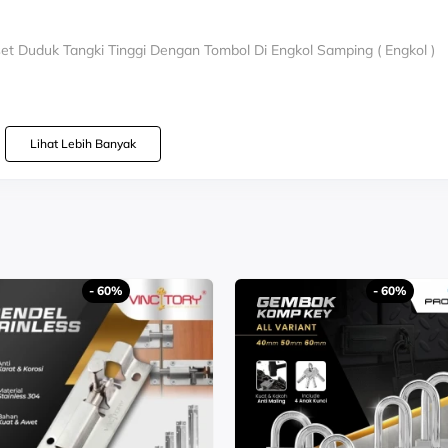
set Duduk Tangki Tinggi Dengan Tombol Di Engkol Samping ( Engkol )
Lihat Lebih Banyak
cil 27cm
- 60%
- 60%
set Duduk Tangki Tinggi Dengan Tombol Di Atas ( Dual Flush dan Mono