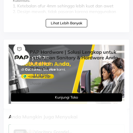
Kualitas:
1. Ketebalan afur 4mm sehingga lebih kuat dan awet
2. Design mewah, tidak pasaran karena menggunakan
sistem laser sehingga membuat tampilan lebih bagus
3. Include afur kuningan tebal, kuat, dilengkapi seal karet
Lihat Lebih Banyak
dan bisa dicopot untuk proses pembersihan
4. Bisa Untuk Instalasi Pipa 2", 2,5", 3", 3,5"
5. Anti Serangga, Anti Kecoa, Anti Tikus dan Anti Bau
6. Katub otomatis terbuka jika air turun dan jika air tidak
turun maka katub akan kembali tertutup
PAP Hardware | Solusi Lengkap untuk
7. Pemasangan sangat mudah
Kebutuhan Sanitary & Hardware Anda
(479)
25 Produk
100%
Ulasan positif
Kunjungi Toko
Anda Mungkin Juga Menyukai
Vincitory Grendel...