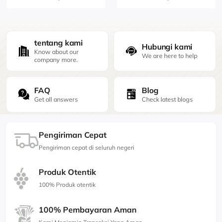
tentang kami
Hubungi kami
Know about our
We are here to help
company more.
FAQ
Blog
Get all answers
Check latest blogs
Pengiriman Cepat
Pengiriman cepat di seluruh negeri
Produk Otentik
100% Produk otentik
100% Pembayaran Aman