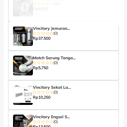
(20)
Rp8,000
Vincitory Jemuran...
(0)
Rp37,500
Match Sarung Tanga...
(0)
Rp5,750
Vincitory Sekat La...
(0)
Rp10,250
Vincitory Engsel S...
(0)
Rp13,500