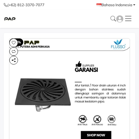
(+62) 812-3370-7077
Bahasa Indonesia
-60%
-6