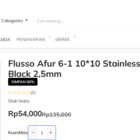
l Categories
 Barang
PENAWARAN
MEREK
ANDA
Flusso Afur 6-1 10*10 Stainles
-60%
Black 2,5mm
SIMPAN 60%
(0)
Stok habis
Rp54,000
Rp135,000
Kuantitas