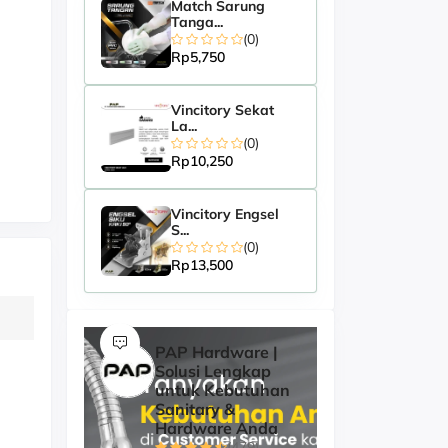
Match Sarung
Tanga...
(0)
Rp5,750
Vincitory Sekat
La...
(0)
Rp10,250
Vincitory Engsel
S...
(0)
Rp13,500
PAP Hardware |
Solusi Lengkap
untuk Kebutuhan
Sanitary &
Hardware Anda
(479)