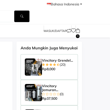
Bahasa Indonesia
MASUK/DAFTAR
0
s
Anda Mungkin Juga Menyukai
Vincitory Grendel...
(20)
Rp8,000
Vincitory
Jemuran...
(0)
Rp37,500