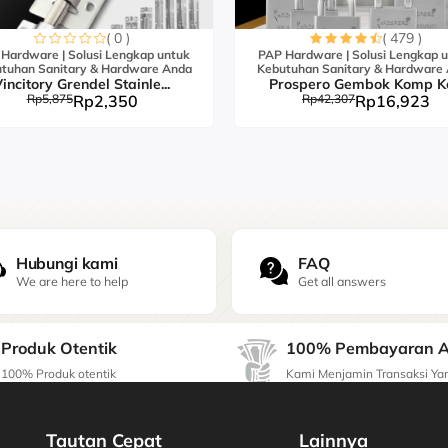
( 0 )
( 479 )
Hardware | Solusi Lengkap untuk
PAP Hardware | Solusi Lengkap 
tuhan Sanitary & Hardware Anda
Kebutuhan Sanitary & Hardware
incitory Grendel Stainle...
Prospero Gembok Komp K
Rp5,875
Rp2,350
Rp42,307
Rp16,923
Hubungi kami
FAQ
We are here to help
Get all answers
Produk Otentik
100% Pembayaran 
100% Produk otentik
Kami Menjamin Transaksi Y
Tautan Cepat
Lainnya