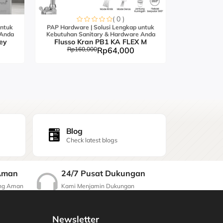
( 0 )
untuk
PAP Hardware | Solusi Lengkap untuk
PAP Hardwar
 Anda
Kebutuhan Sanitary & Hardware Anda
Kebutuhan S
ey
Flusso Kran PB1 KA FLEX M
Flusso K
Rp160,000
Rp64,000
Rp21
Blog
Check latest blogs
24/7 Pusat Dukungan
Aman
Kami Menjamin Dukungan
ang Aman
Berkualitas
Newsletter