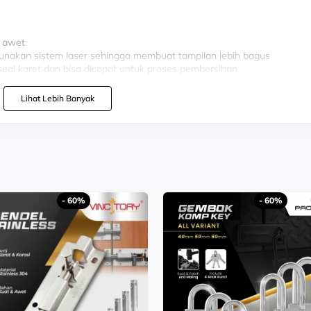
n awet
unakan sistem laser sehingga membuat tampilan lebih bagus
i seal karet dan bisa dicopot untuk proses pembersihan
nti Bau
Lihat Lebih Banyak
a air tidak turun maka katub akan kembali tertutup
- 60%
- 60%