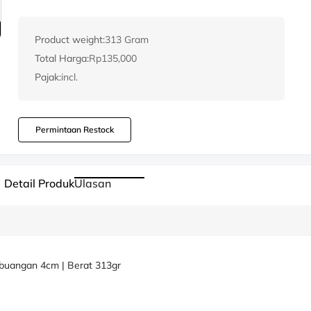
Product weight:
313 Gram
Total Harga:
Rp135,000
Pajak:
incl.
Permintaan Restock
Detail Produk
Ulasan
buangan 4cm | Berat 313gr