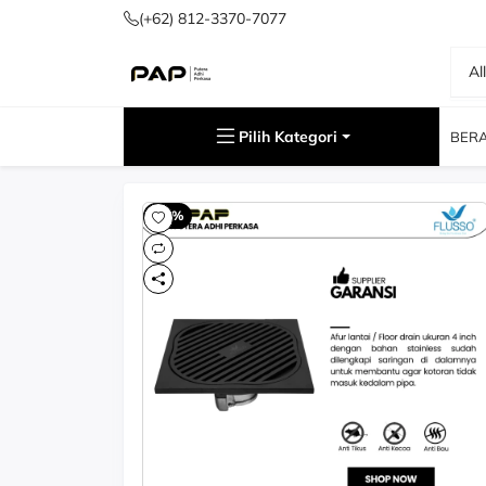
(+62) 812-3370-7077
Al
Cari
Pilih Kategori
BER
-60%