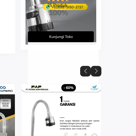
25 Produk
100%
Ulasan positif
Kunjungi Toko
- 60%