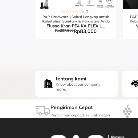
0 )
( 0 )
engkap untuk
PAP Hardware | Solusi Lengkap untuk
PAP 
ardware Anda
Kebutuhan Sanitary & Hardware Anda
Kebu
FLEX S...
Flusso Kran PE4 KA FLEX L...
V
,000
Rp207,500
Rp83,000
tentang kami
Know about our company
more.
Pengiriman Cepat
Pengiriman cepat di seluruh negeri