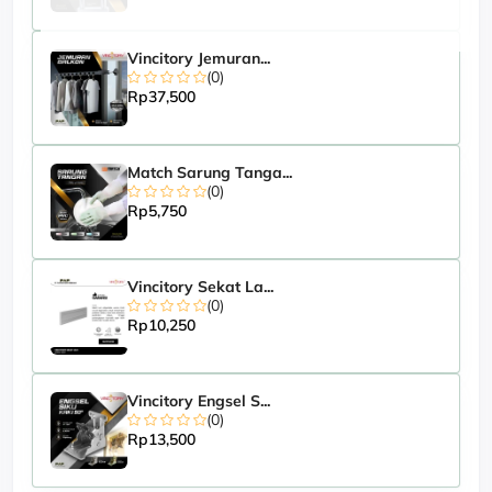
Vincitory Jemuran...
(0)
Rp37,500
Match Sarung Tanga...
(0)
Rp5,750
Vincitory Sekat La...
(0)
Rp10,250
Vincitory Engsel S...
(0)
Rp13,500