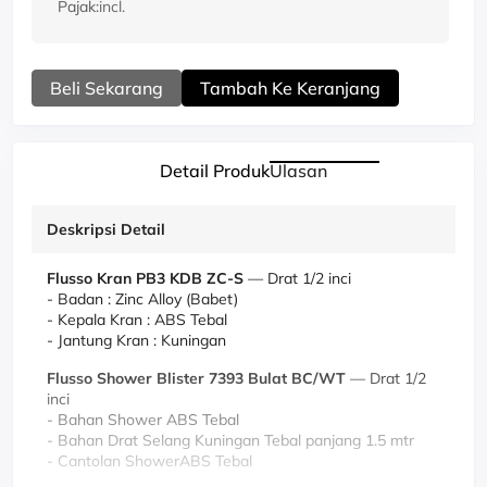
Pajak:
incl.
Beli Sekarang
Tambah Ke Keranjang
Detail Produk
Ulasan
Deskripsi Detail
Flusso Kran PB3 KDB ZC-S
—
Drat 1/2 inci
- Badan : Zinc Alloy (Babet)
- Kepala Kran : ABS Tebal
- Jantung Kran : Kuningan
Flusso Shower Blister 7393 Bulat BC/WT
— Drat 1/2
inci
- Bahan Shower ABS Tebal
- Bahan Drat Selang Kuningan Tebal panjang 1.5 mtr
- Cantolan ShowerABS Tebal