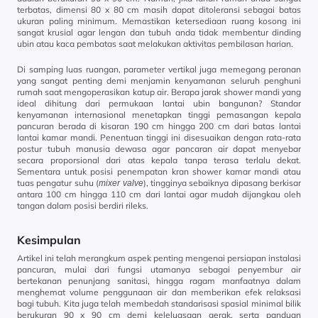
terbatas, dimensi 80 x 80 cm masih dapat ditoleransi sebagai batas
ukuran paling minimum. Memastikan ketersediaan ruang kosong ini
sangat krusial agar lengan dan tubuh anda tidak membentur dinding
ubin atau kaca pembatas saat melakukan aktivitas pembilasan harian.
Di samping luas ruangan, parameter vertikal juga memegang peranan
yang sangat penting demi menjamin kenyamanan seluruh penghuni
rumah saat mengoperasikan katup air. Berapa jarak shower mandi yang
ideal dihitung dari permukaan lantai ubin bangunan? Standar
kenyamanan internasional menetapkan tinggi pemasangan kepala
pancuran berada di kisaran 190 cm hingga 200 cm dari batas lantai
lantai kamar mandi. Penentuan tinggi ini disesuaikan dengan rata-rata
postur tubuh manusia dewasa agar pancaran air dapat menyebar
secara proporsional dari atas kepala tanpa terasa terlalu dekat.
Sementara untuk posisi penempatan kran shower kamar mandi atau
tuas pengatur suhu (
), tingginya sebaiknya dipasang berkisar
mixer valve
antara 100 cm hingga 110 cm dari lantai agar mudah dijangkau oleh
tangan dalam posisi berdiri rileks.
Kesimpulan
Artikel ini telah merangkum aspek penting mengenai persiapan instalasi
pancuran, mulai dari fungsi utamanya sebagai penyembur air
bertekanan penunjang sanitasi, hingga ragam manfaatnya dalam
menghemat volume penggunaan air dan memberikan efek relaksasi
bagi tubuh. Kita juga telah membedah standarisasi spasial minimal bilik
berukuran 90 x 90 cm demi keleluasaan gerak, serta panduan