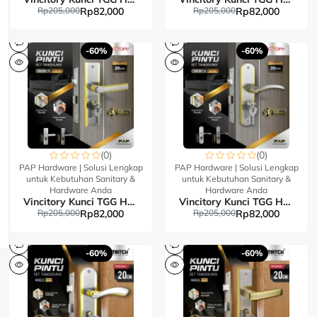
Rp205,000
Rp82,000
Rp205,000
Rp82,000
-60%
-60%
(0)
(0)
PAP Hardware | Solusi Lengkap
PAP Hardware | Solusi Lengkap
untuk Kebutuhan Sanitary &
untuk Kebutuhan Sanitary &
Hardware Anda
Hardware Anda
Vincitory Kunci TGG HM885-75 4 COMP KEY
Vincitory Kunci TGG HM881-76 4 COMP KEY
Rp205,000
Rp82,000
Rp205,000
Rp82,000
-60%
-60%