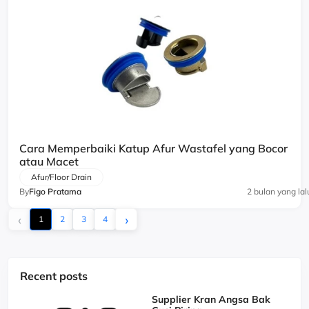
Cara Memperbaiki Katup Afur Wastafel yang Bocor
atau Macet
Afur/Floor Drain
By
Figo Pratama
2 bulan yang lal
‹
›
1
2
3
4
Recent posts
Supplier Kran Angsa Bak