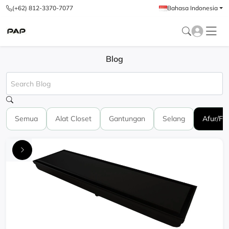
(+62) 812-3370-7077
Bahasa Indonesia
Blog
Semua
Alat Closet
Gantungan
Selang
Afur/Flo