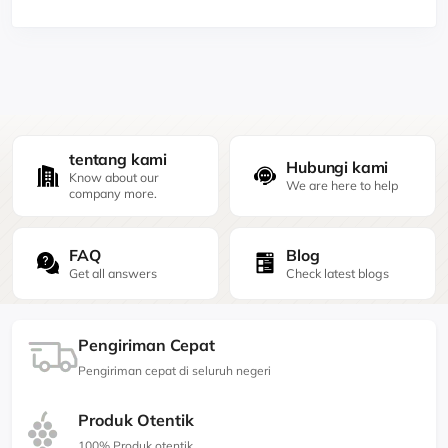
tentang kami
Hubungi kami
Know about our
We are here to help
company more.
FAQ
Blog
Get all answers
Check latest blogs
Pengiriman Cepat
Pengiriman cepat di seluruh negeri
Produk Otentik
100% Produk otentik